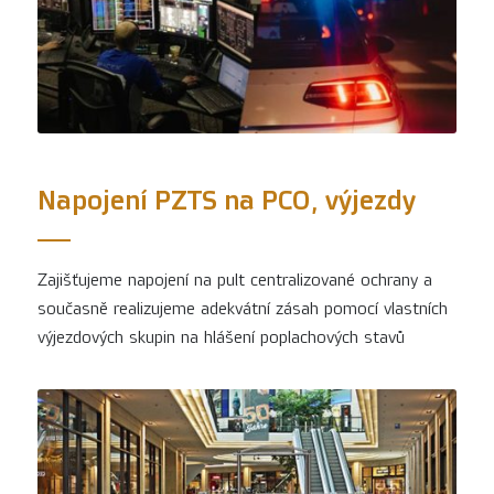
Napojení PZTS na PCO, výjezdy
Zajišťujeme napojení na pult centralizované ochrany a
současně realizujeme adekvátní zásah pomocí vlastních
výjezdových skupin na hlášení poplachových stavů