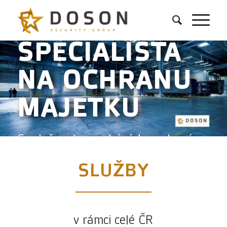
SPECIALISTA
NA OCHRANU
MAJETKU
Společnost se zabývá komplexní
ochranou majetku a osob.
SLUŽBY
SLUŽBY
O NÁS
v rámci celé ČR